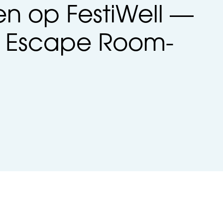
ten op FestiWell —
n Escape Room-