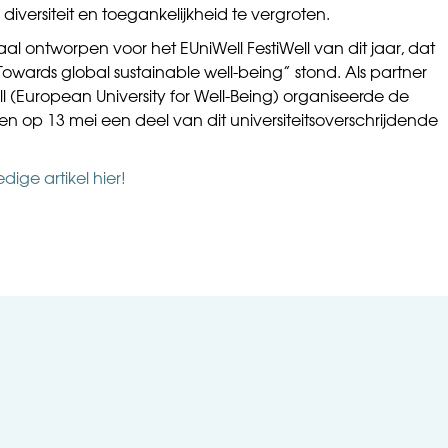
 diversiteit en toegankelijkheid te vergroten.
al ontworpen voor het EUniWell FestiWell van dit jaar, dat
„Towards global sustainable well-being” stond. Als partner
 (European University for Well-Being) organiseerde de
iden op 13 mei een deel van dit universiteitsoverschrijdende
edige artikel hier!