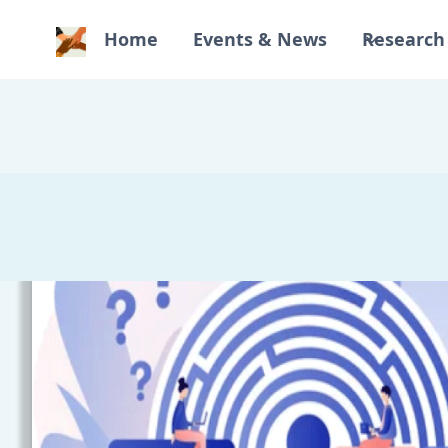
Home
Events & News
Research 