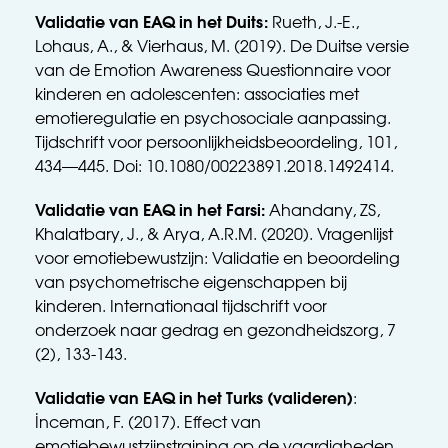
Validatie van EAQ in het Duits: 
Rueth, J.-E., 
Lohaus, A., & Vierhaus, M. (2019). De Duitse versie 
van de Emotion Awareness Questionnaire voor 
kinderen en adolescenten: associaties met 
emotieregulatie en psychosociale aanpassing. 
Tijdschrift voor persoonlijkheidsbeoordeling, 101, 
434—445. Doi: 10.1080/00223891.2018.1492414.
Validatie van EAQ in het Farsi: 
Ahandany, ZS, 
Khalatbary, J., & Arya, A.R.M. (2020). Vragenlijst 
voor emotiebewustzijn: Validatie en beoordeling 
van psychometrische eigenschappen bij 
kinderen. Internationaal tijdschrift voor 
onderzoek naar gedrag en gezondheidszorg, 7 
(2), 133-143.
Validatie van EAQ in het Turks (valideren)
: 
İnceman, F. (2017). Effect van 