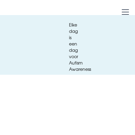
Elke
dag
is
een
dag
voor
Autism
Awareness
Media
Elke dag is een dag voor Autism
Awareness